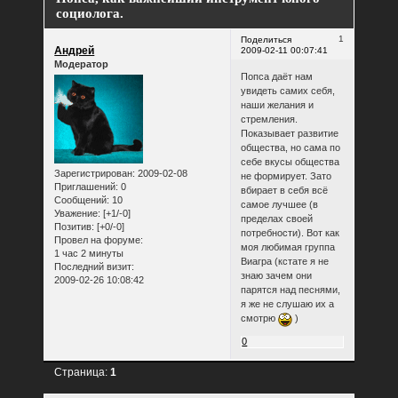
социолога.
1
Поделиться
Андрей
2009-02-11 00:07:41
Модератор
Попса даёт нам
увидеть самих себя,
наши желания и
стремления.
Показывает развитие
общества, но сама по
себе вкусы общества
Зарегистрирован
: 2009-02-08
не формирует. Зато
Приглашений:
0
вбирает в себя всё
Сообщений:
10
самое лучшее (в
Уважение:
[+1/-0]
пределах своей
Позитив:
[+0/-0]
потребности). Вот как
Провел на форуме:
моя любимая группа
1 час 2 минуты
Виагра (кстате я не
Последний визит:
знаю зачем они
2009-02-26 10:08:42
парятся над песнями,
я же не слушаю их а
смотрю
)
0
Страница:
1