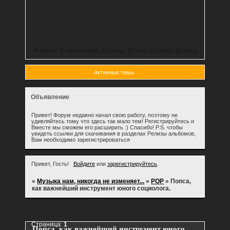
Форум
Участники
Поиск
Регистрация
Войти
Активные темы
Объявление
Привет! Форум недавно начал свою работу, поэтому не
удивляйтесь тому что здесь так мало тем! Регистрируйтесь и
Вместе мы сможем его расширить :) Спасибо! P.S. чтобы
увидеть ссылки для скачивания в разделах Релизы альбомов,
Вам необходимо зарегистрироваться
Привет, Гость!
Войдите
или
зарегистрируйтесь
.
»
Музыка нам, никогда не изменяет...
»
POP
»
Попса,
как важнейший инструмент юного социолога.
Страница:
1
Попса, как важнейший инструмент юного