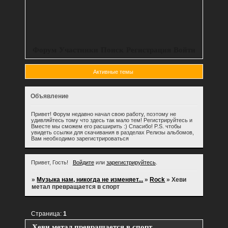
Форум
Участники
Поиск
Регистрация
Войти
Активные темы
Объявление
Привет! Форум недавно начал свою работу, поэтому не
удивляйтесь тому что здесь так мало тем! Регистрируйтесь и
Вместе мы сможем его расширить :) Спасибо! P.S. чтобы
увидеть ссылки для скачивания в разделах Релизы альбомов,
Вам необходимо зарегистрироваться
Привет, Гость!
Войдите
или
зарегистрируйтесь
.
»
Музыка нам, никогда не изменяет...
»
Rock
»
Хеви
метал превращается в спорт
Страница:
1
Хеви метал превращается в спорт