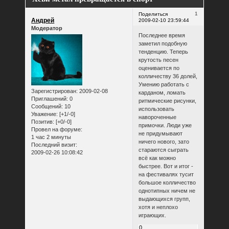
1
Поделиться
Андрей
2009-02-10 23:59:44
Модератор
Последнее время
заметил подобную
тенденцию. Теперь
крутость песен
оценивается по
колличеству 36 долей,
Умению работать с
Зарегистрирован
: 2009-02-08
карданом, ломать
Приглашений:
0
ритмические рисунки,
Сообщений:
10
использовать
Уважение:
[+1/-0]
навороченные
Позитив:
[+0/-0]
примочки. Люди уже
Провел на форуме:
не придумывают
1 час 2 минуты
ничего нового, зато
Последний визит:
стараются сыграть
2009-02-26 10:08:42
всё как можно
быстрее. Вот и итог -
на фестивалях тусит
большое колличество
однотипных ничем не
выдающихся групп,
хотя и неплохо
играющих.
0