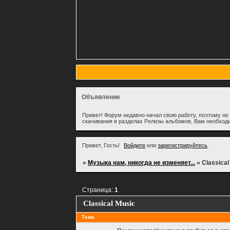
Объявление
Привет! Форум недавно начал свою работу, поэтому не 
скачивания в разделах Релизы альбомов, Вам необход
Привет, Гость!
Войдите
или
зарегистрируйтесь
.
»
Музыка нам, никогда не изменяет...
»
Classical
Страница:
1
Classical Music
Тема