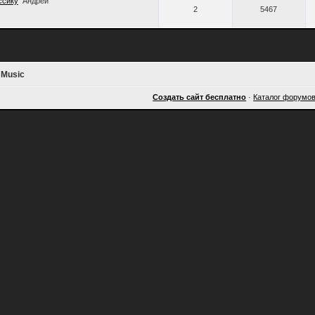
ссику
Андрей
2
5467
 Music
Создать сайт бесплатно
·
Каталог форумо