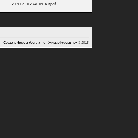
2009-02-10 23:40:09
Андрей
в
·
Создать форум бесплатно
·
ЖивыеФорумы.ру
© 2015