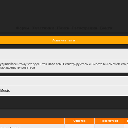
Форум
Участники
Поиск
Регистрация
Войти
Активные темы
удивляйтесь тому что здесь так мало тем! Регистрируйтесь и Вместе мы сможем его р
имо зарегистрироваться
 Music
Ответов
Просмотров