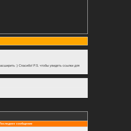
асширить :) Спасибо! P.S. чтобы увидеть ссылки для
Последнее сообщение