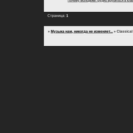
Почему молодёжи трудно врубиться в кла
Страница:
1
»
Музыка нам, никогда не изменяет...
»
Classical